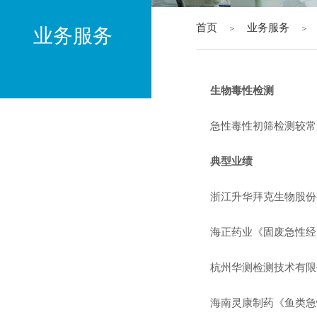
首页
业务服务
＞
＞
业务服务
生物毒性检测
环境监测
急性毒性初筛检测较常用
二噁英监测
典型业绩
超低排放技术改造监测及评估
环保设施竣工验收监测
浙江升华拜克生物股份
LDAR
海正药业《固废急性经
自动监测服务
杭州华测检测技术有限
技术咨询
海南灵康制药《鱼类急
有机污染物及重金属监测分析